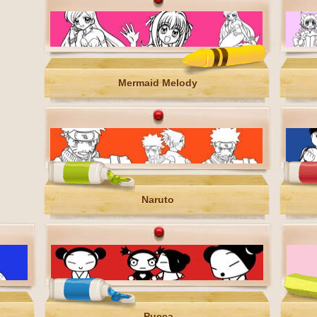
Mermaid Melody
Naruto
Pucca