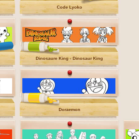
Code Lyoko
Dinosaure King - Dinosaur King
Doraemon