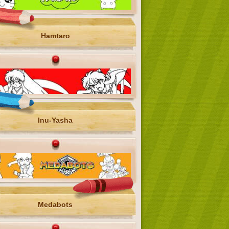
Hamtaro
Inu-Yasha
Medabots