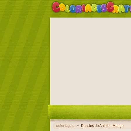
coloriages
Dessins de Anime - Manga