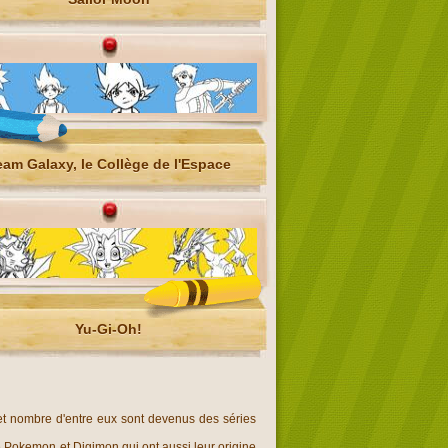
eam Galaxy, le Collège de l'Espace
Yu-Gi-Oh!
et nombre d'entre eux sont devenus des séries
 Pokemon et Digimon qui ont aussi leur origine