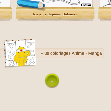
Joe et le digimon Bukamon
Plus
coloriages Anime - Manga
1