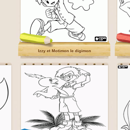
Izzy et Motimon le digimon