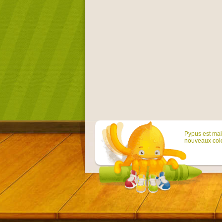
Pypus est main
nouveaux colo