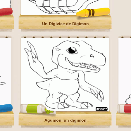
Un Digivice de Digimon
Agumon, un digimon