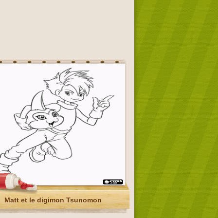
Matt et le digimon Tsunomon