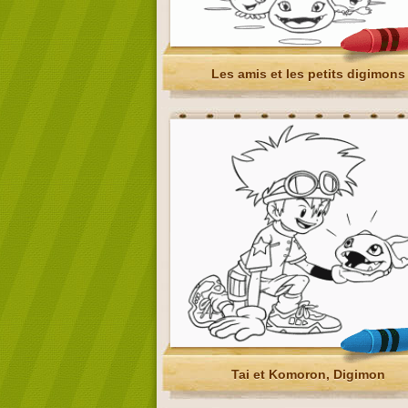
Les amis et les petits digimons
Tai et Komoron, Digimon