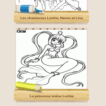
Les chanteuses Luchia, Hanon et Lina
La princesse sirène Luchia