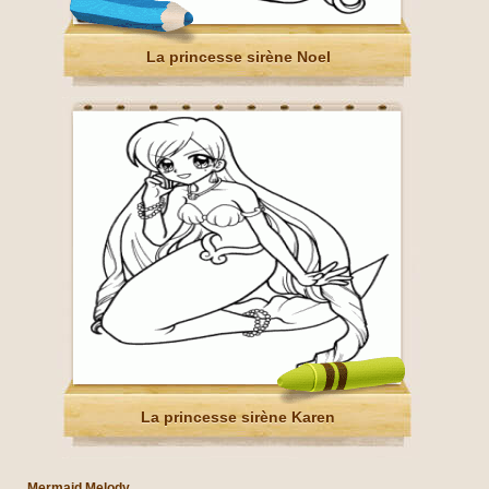
La princesse sirène Noel
La princesse sirène Karen
Mermaid Melody