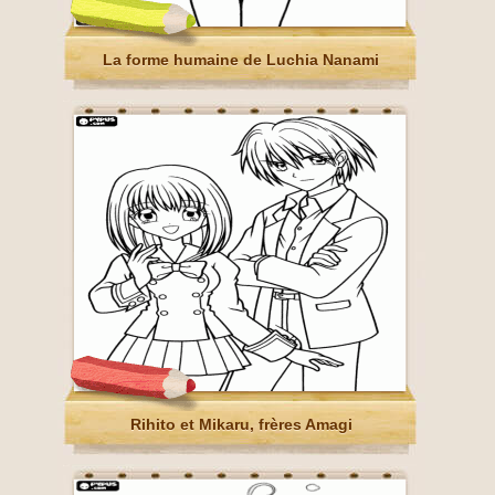
La forme humaine de Luchia Nanami
Rihito et Mikaru, frères Amagi