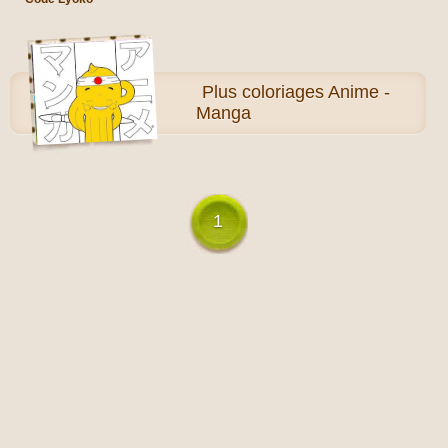
Plus
coloriages Anime -
Manga
1