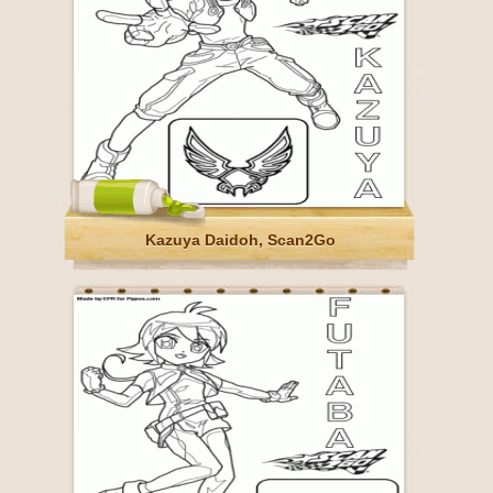
Kazuya Daidoh, Scan2Go