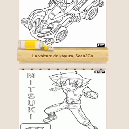
La voiture de kayuza, Scan2Go