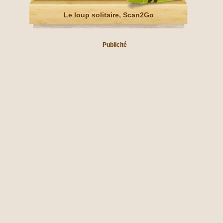
Le loup solitaire, Scan2Go
Publicité