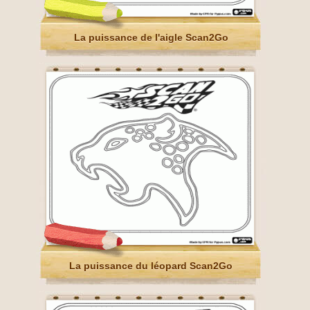
La puissance de l'aigle Scan2Go
La puissance du léopard Scan2Go