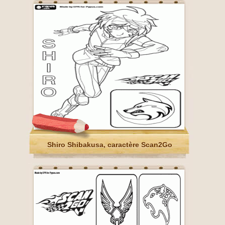
Shiro Shibakusa, caractère Scan2Go