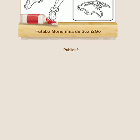
Futaba Morishima de Scan2Go
Publicité