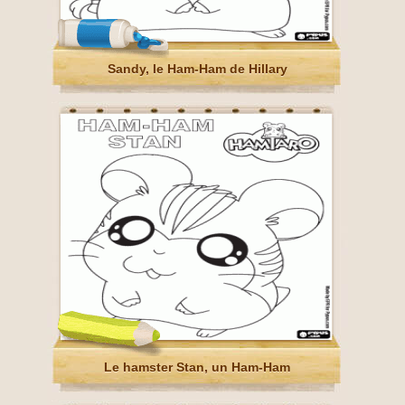
Sandy, le Ham-Ham de Hillary
Le hamster Stan, un Ham-Ham