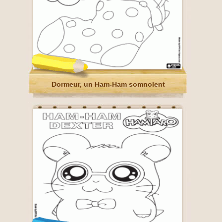
Dormeur, un Ham-Ham somnolent