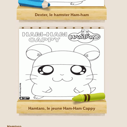
Dexter, le hamster Ham-ham
Hamtaro, le jeune Ham-Ham Cappy
Hamtaro