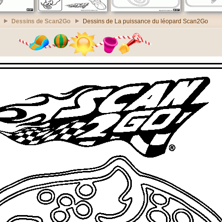
Dessins de Scan2Go
Dessins de La puissance du léopard Scan2Go