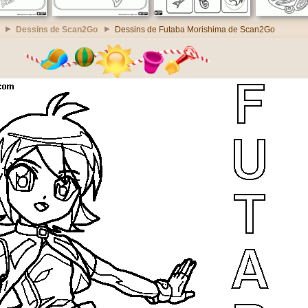
Dessins de Scan2Go
Dessins de Futaba Morishima de Scan2Go