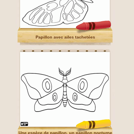
Papillon avec ailes tachetées
Une espèce de papillon, un papillon nocturne