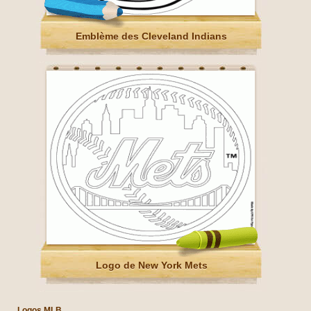
Emblème des Cleveland Indians
Logo de New York Mets
Logos MLB