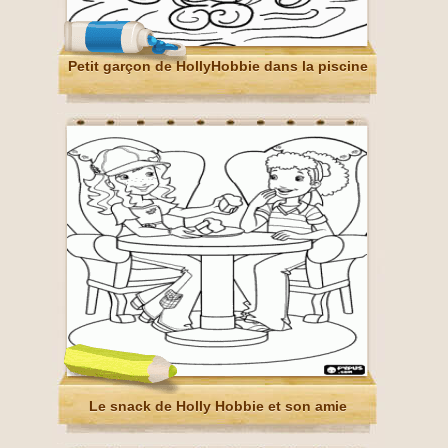
Petit garçon de HollyHobbie dans la piscine
Le snack de Holly Hobbie et son amie