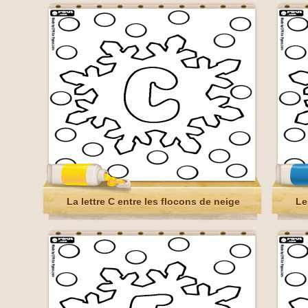
La lettre C entre les flocons de neige
Le