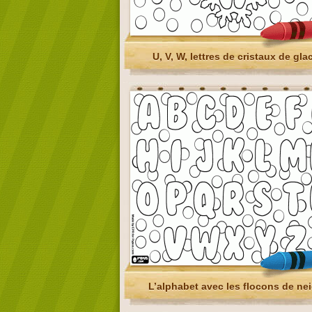
U, V, W, lettres de cristaux de gla
L’alphabet avec les flocons de ne