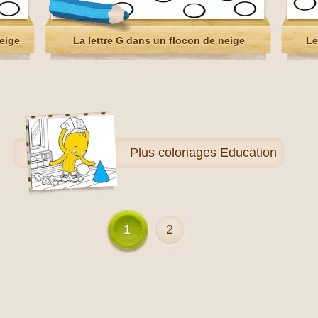
neige
La lettre G dans un flocon de neige
Le
Plus
coloriages Education
1
2