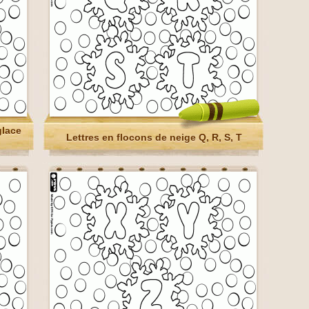
glace
Lettres en flocons de neige Q, R, S, T