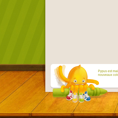
Pypus est main
nouveaux colo