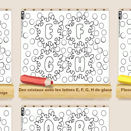
Des cristaux avec les lettres E, F, G, H de glace
Floco
eige