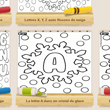
ce
Lettres X, Y, Z avec flocons de neige
ige
La lettre A dans un cristal de glace