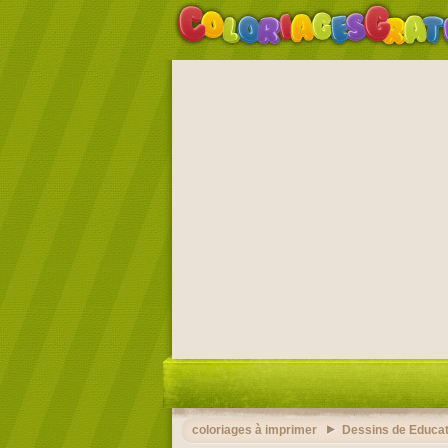
coloriages à imprimer
Dessins de Educat