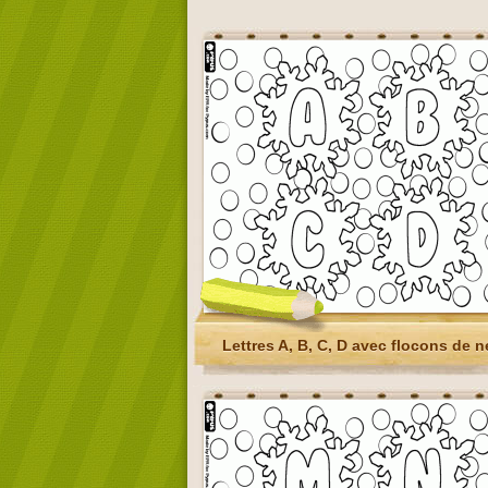
Lettres A, B, C, D avec flocons de n