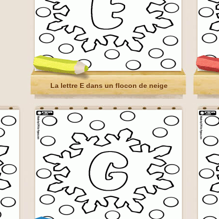
La lettre E dans un flocon de neige