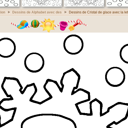
ion
Dessins de Alphabet avec des
Dessins de Cristal de glace avec la let