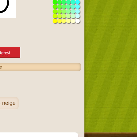
e
e neige