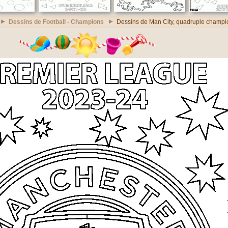
Dessins de Football - Champions
Dessins de Man City, quadruple champ