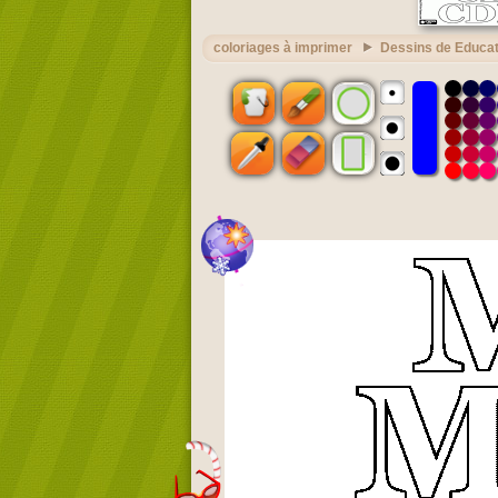
coloriages à imprimer
Dessins de Educat