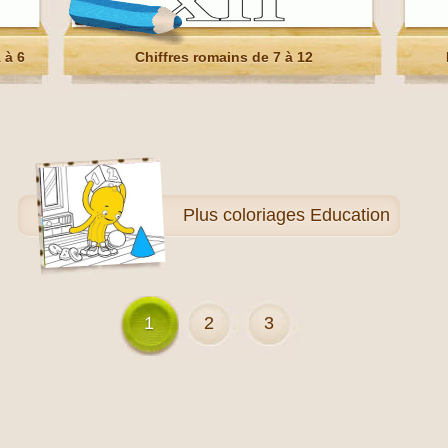
 à 6
Chiffres romains de 7 à 12
Plus
coloriages Education
1
2
3