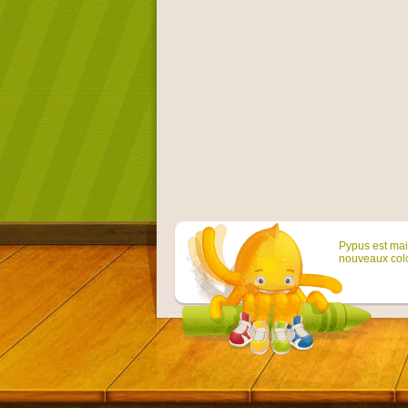
Pypus est main
nouveaux colo