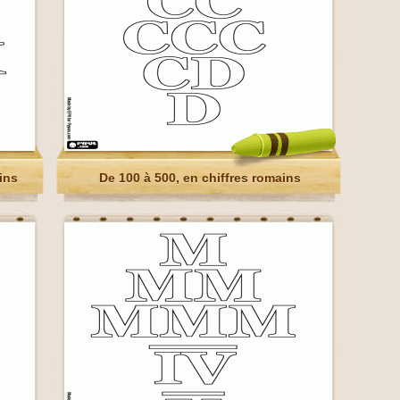
ins
De 100 à 500, en chiffres romains