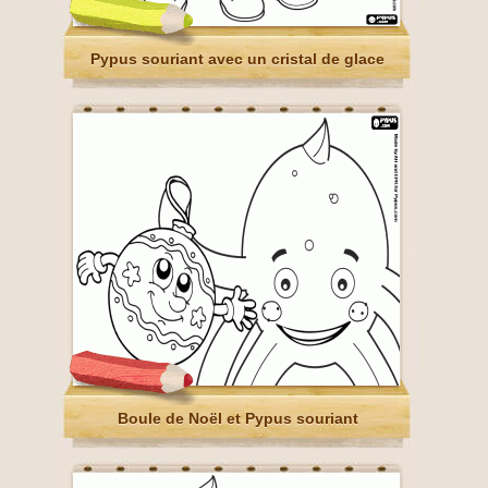
Pypus souriant avec un cristal de glace
Boule de Noël et Pypus souriant