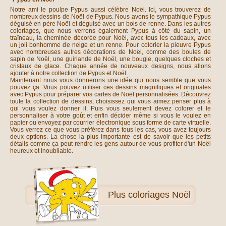
Notre ami le poulpe Pypus aussi célèbre Noël. Ici, vous trouverez de
nombreux dessins de Noël de Pypus. Nous avons le sympathique Pypus
déguisé en père Noël et déguisé avec un bois de renne. Dans les autres
coloriages, que nous verrons également Pypus à côté du sapin, un
traîneau, la cheminée décorée pour Noël, avec tous les cadeaux, avec
un joli bonhomme de neige et un renne. Pour colorier la pieuvre Pypus
avec nombreuses autres décorations de Noël, comme des boules de
sapin de Noël, une guirlande de Noël, une bougie, quelques cloches et
cristaux de glace. Chaque année de nouveaux designs, nous allons
ajouter à notre collection de Pypus et Noël.
Maintenant nous vous donnerons une idée qui nous semble que vous
pouvez ça. Vous pouvez utiliser ces dessins magnifiques et originales
avec Pypus pour préparer vos cartes de Noël personnalisées. Découvrez
toute la collection de dessins, choisissez qui vous aimez penser plus à
qui vous voulez donner il. Puis vous seulement devez colorer et le
personnaliser à votre goût et enfin décider même si vous le voulez en
papier ou envoyez par courrier électronique sous forme de carte virtuelle.
Vous verrez ce que vous préférez dans tous les cas, vous avez toujours
deux options. La chose la plus importante est de savoir que les petits
détails comme ça peut rendre les gens autour de vous profiter d'un Noël
heureux et inoubliable.
Plus
coloriages Noël