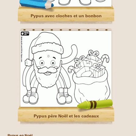
Pypus avec cloches et un bonbon
Pypus père Noël et les cadeaux
Pypus en Noël