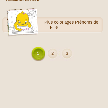
Plus
coloriages Prénoms de
Fille
1
2
3