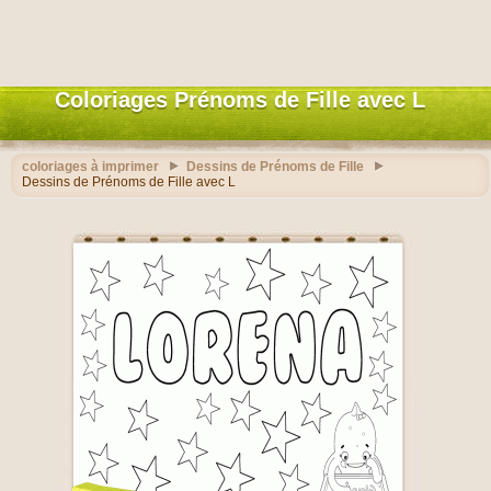
Coloriages Prénoms de Fille avec L
coloriages à imprimer
Dessins de Prénoms de Fille
Dessins de Prénoms de Fille avec L