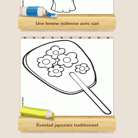
Une femme indienne avec sari
Éventail japonais traditionnel