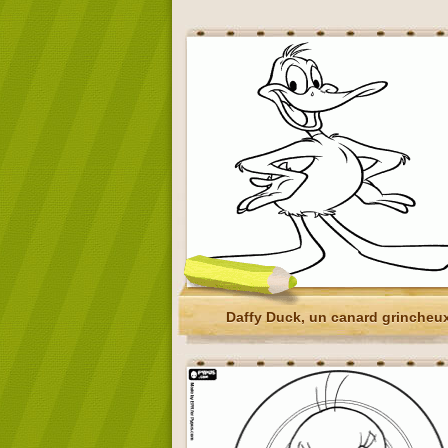
Daffy Duck, un canard grincheu