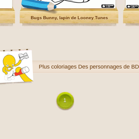
Bugs Bunny, lapin de Looney Tunes
Plus
coloriages Des personnages de BD
1