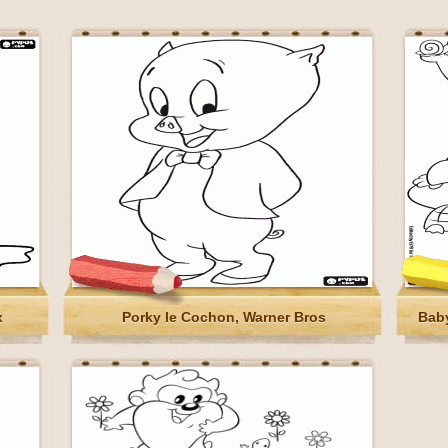
x
Porky le Cochon, Warner Bros
Baby