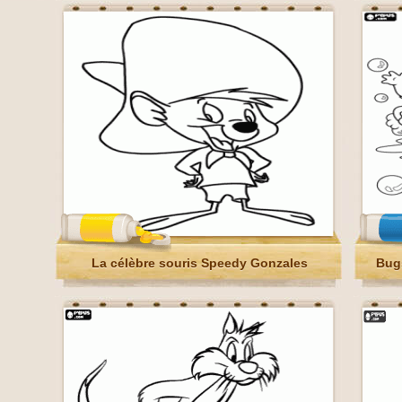
La célèbre souris Speedy Gonzales
Bug