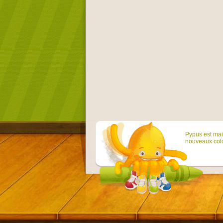
Pypus est main
nouveaux colo