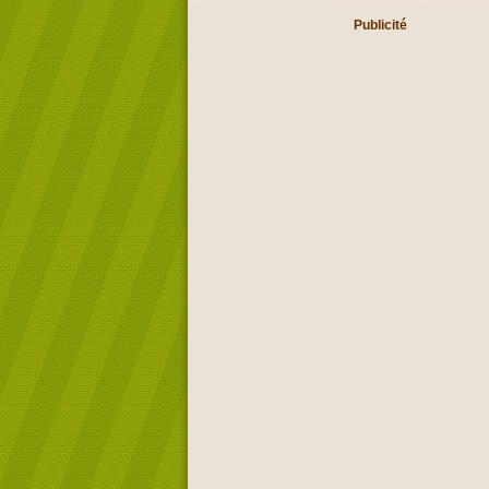
Publicité