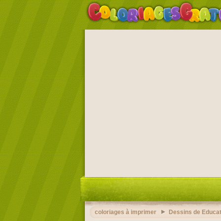
coloriages à imprimer
Dessins de Educat