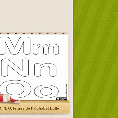
, N, O, lettres de l’alphabet bulle