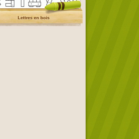
Lettres en bois