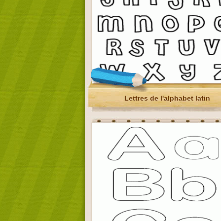
Lettres de l'alphabet latin