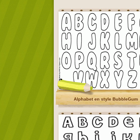
Alphabet en style BubbleGum