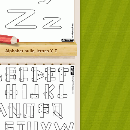
Alphabet bulle, lettres Y, Z