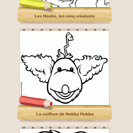
Les Hoobs, les cinq créatures
La coiffure de Hubba Hubba