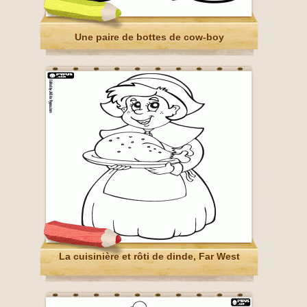
Une paire de bottes de cow-boy
La cuisinière et rôti de dinde, Far West