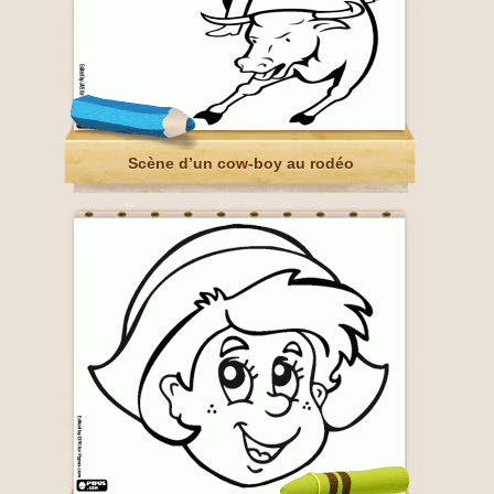
Scène d’un cow-boy au rodéo