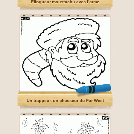
Flingueur moustachu avec l’arme
Un trappeur, un chasseur du Far West