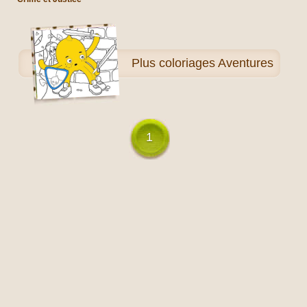
Plus
coloriages Aventures
1