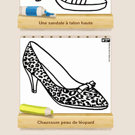
Une sandale à talon haute
Chaussure peau de léopard