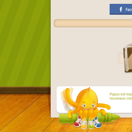
Pypus est main
nouveaux colo