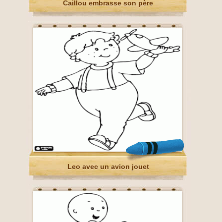
Caillou embrasse son père
Leo avec un avion jouet