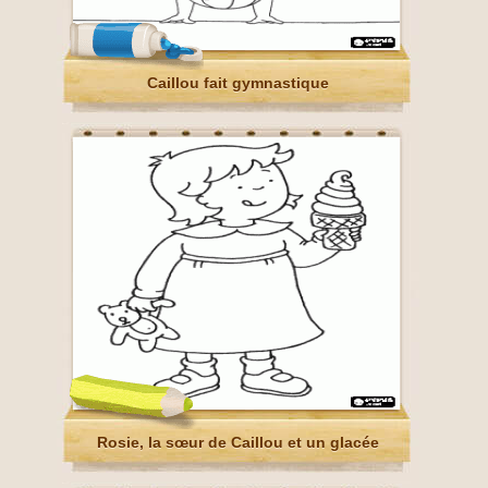
Caillou fait gymnastique
Rosie, la sœur de Caillou et un glacée