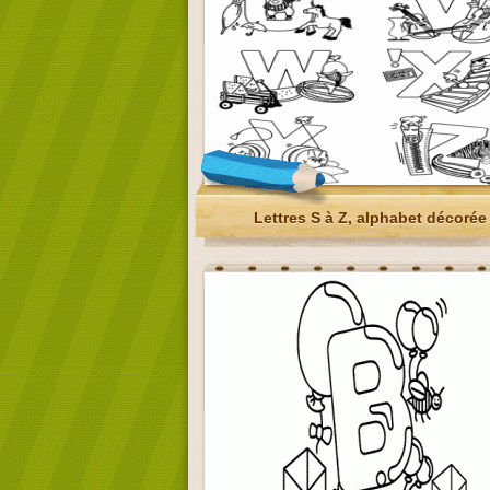
Lettres S à Z, alphabet décorée