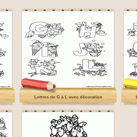
Lettres de G à L avec décoration