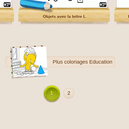
Objets avec la lettre L
Plus
coloriages Education
1
2