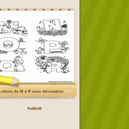
Lettres de M à R avec décoration
Publicité