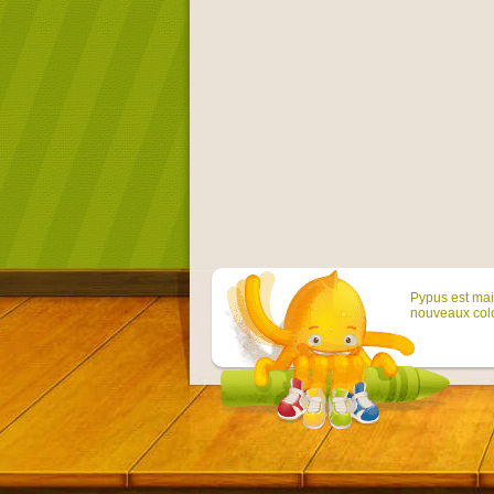
Pypus est main
nouveaux colo