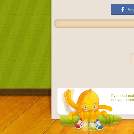
Pypus est main
nouveaux colo