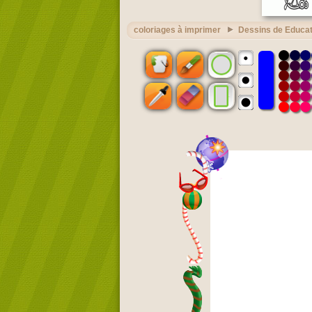
coloriages à imprimer
Dessins de Educat