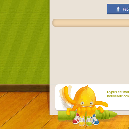
Pypus est main
nouveaux colo