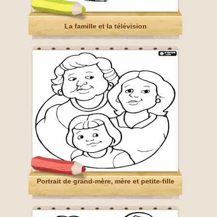
La famille et la télévision
Portrait de grand-mère, mère et petite-fille