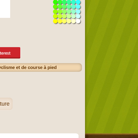
yclisme et de course à pied
ture