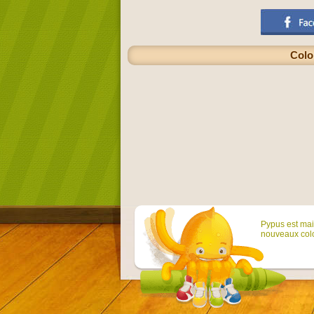
Colo
Pypus est main
nouveaux colo