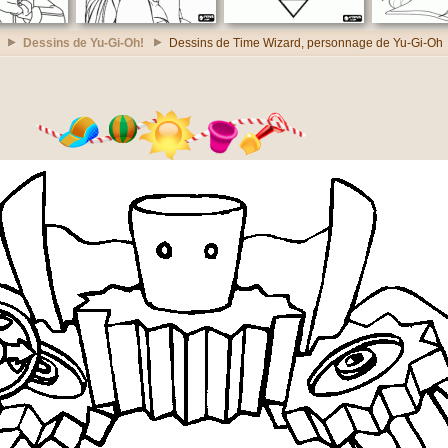
Dessins de Yu-Gi-Oh!
Dessins de Time Wizard, personnage de Yu-Gi-Oh