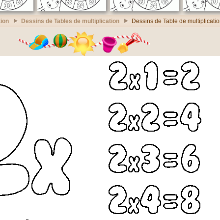
ion
Dessins de Tables de multiplication
Dessins de Table de multiplicatio