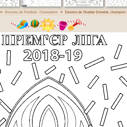
Dessins de Football - Champions
Dessins de Shaktar Donetsk, champion