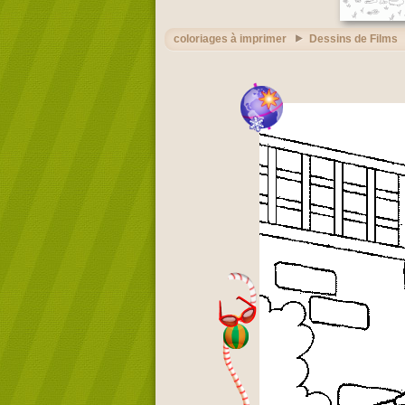
coloriages à imprimer
Dessins de Films