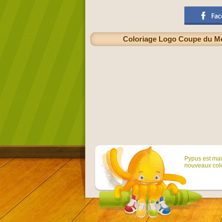
Coloriage Logo Coupe du Mon
Pypus est main
nouveaux colo