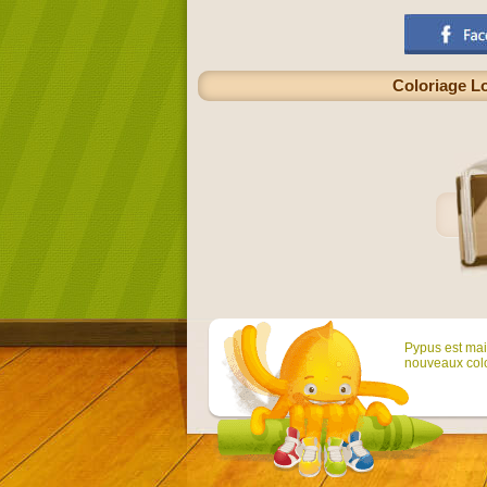
Coloriage L
Pypus est main
nouveaux colo