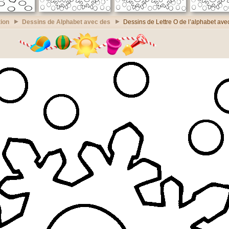
ion
Dessins de Alphabet avec des
Dessins de Lettre O de l’alphabet ave