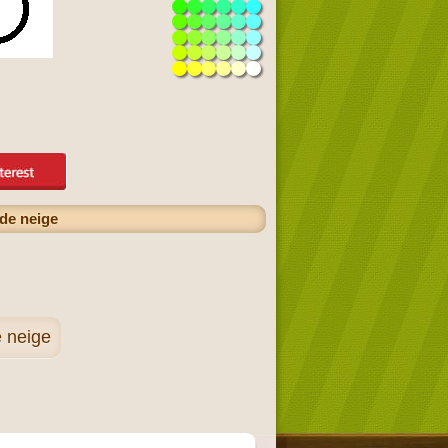
 de neige
e neige