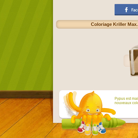
Coloriage Kriller Max
Pypus est main
nouveaux colo