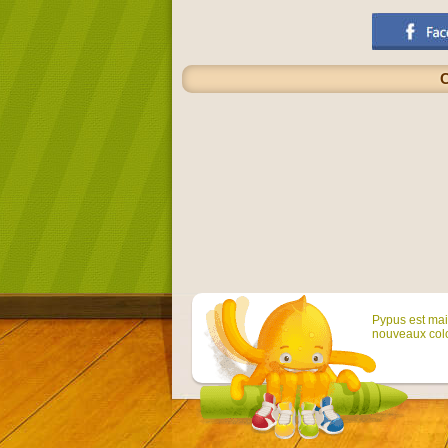
C
Pypus est main
nouveaux colo