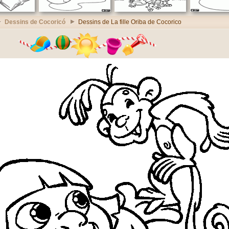
Dessins de Cocoricó
Dessins de La fille Oriba de Cocorico