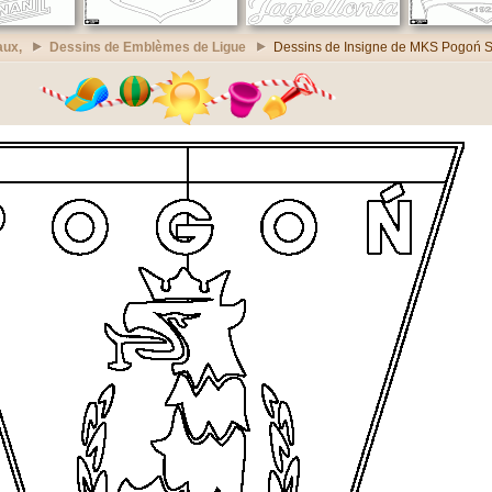
aux,
Dessins de Emblèmes de Ligue
Dessins de Insigne de MKS Pogoń S