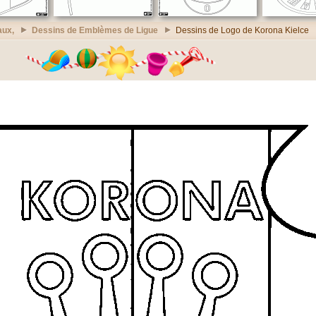
aux,
Dessins de Emblèmes de Ligue
Dessins de Logo de Korona Kielce