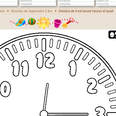
ion
Dessins de Apprendre à lire
Dessins de Il est douze heures et quart