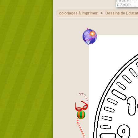
coloriages à imprimer
Dessins de Educat