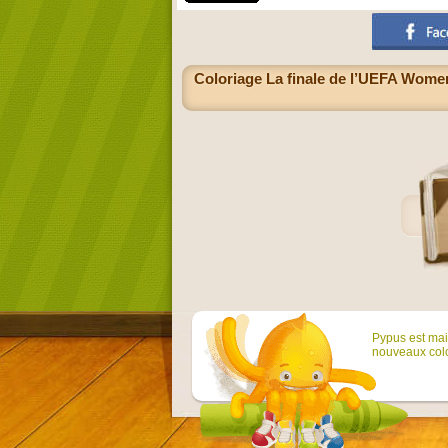
Coloriage La finale de l’UEFA Wome
Pypus est main
nouveaux colo