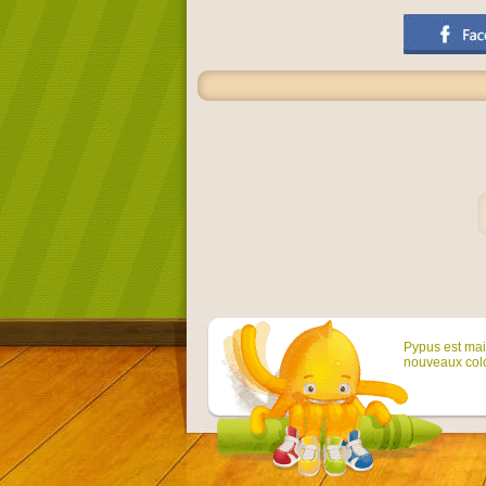
Pypus est main
nouveaux colo