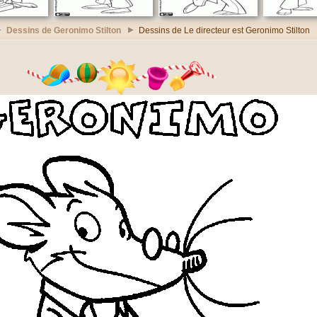
Dessins de Geronimo Stilton
Dessins de Le directeur est Geronimo Stilton