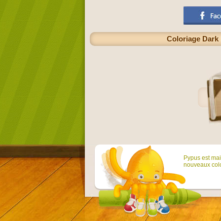
Coloriage Dark 
Pypus est main
nouveaux colo